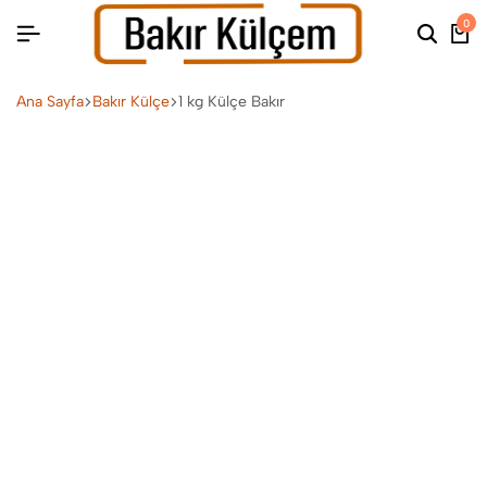
0
Ana Sayfa
Bakır Külçe
1 kg Külçe Bakır