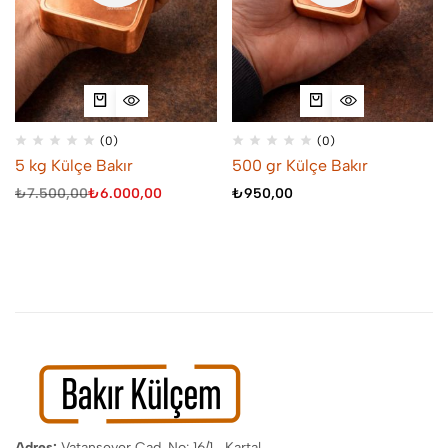
(0)
(0)
5 kg Külçe Bakır
500 gr Külçe Bakır
₺
7.500,00
₺
6.000,00
₺
950,00
Adres:
Vatansever Cad. No: 16/1 , Kartal,