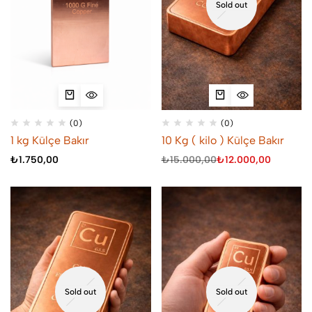
Sold out
(0)
(0)
1 kg Külçe Bakır
10 Kg ( kilo ) Külçe Bakır
₺
1.750,00
₺
15.000,00
₺
12.000,00
Sold out
Sold out