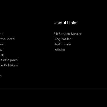
Useful Links
arı
Sık Sorulan Sorular
tma Metni
Blog Yazıları
kası
Hakkımızda
ası
İletişim
arı
ş Sözleşmesi
e Politikası
a