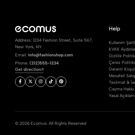
Help
Address: 1234 Fashion Street, Suite 567,
Kullanım Şartl
New York, NY
KVKK Aydınla
Email:
info@fashionshop.com
Gizlilik Politi
Çerez Politik
Phone:
(212)555-1234
Garanti Koşull
Get direction
Mesafeli Satı
Teslimat & İad
Cayma Hakkı
Yasal Açıklam
© 2026 Ecomus. All Rights Reserved